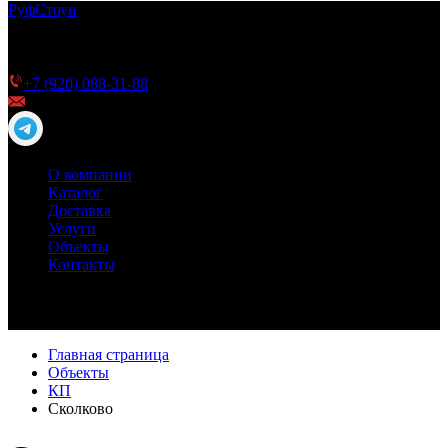
Руф
Стоун
ТПО мембрана РуфСтоун для плоской кровли —
качество и долговечность для Вашей кровли
Телефон для справок
+7 (920) 088-31-88
info@roofstone.ru
О компании
Каталог
Доставка
Услуги
Объекты
Контакты
Главная страница
Объекты
КП
Сколково