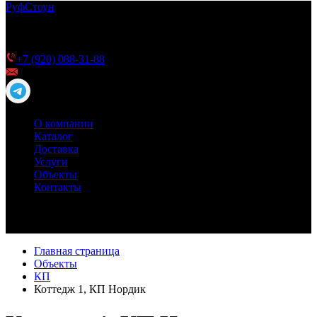
Руф
Стоун
ТПО мембрана РуфСтоун для плоской кровли —
качество и долговечность для Вашей кровли
Телефон для справок
+7 (920) 088-31-88
info@roofstone.ru
О компании
Каталог
Доставка
Услуги
Объекты
Контакты
Главная страница
Объекты
КП
Коттедж 1, КП Нордик