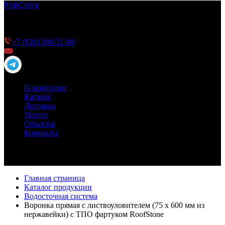
Руф
Стоун
ТПО мембрана РуфСтоун для плоской кровли —
качество и долговечность для Вашей кровли
Телефон для справок
+7 (920) 088-31-88
info@roofstone.ru
О компании
Каталог
Доставка
Услуги
Объекты
Контакты
Главная страница
Каталог продукции
Водосточная система
Воронка прямая с листвоуловителем (75 х 600 мм из
нержавейки) с ТПО фартуком RoofStone