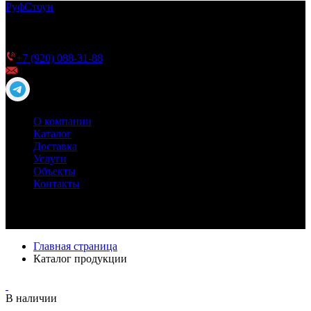
Руф
Стоун
ТПО мембрана РуфСтоун для плоской кровли —
качество и долговечность для Вашей кровли
Телефон для справок
+7 (920) 088-31-88
info@roofstone.ru
О компании
Каталог
Доставка
Услуги
Объекты
Контакты
Главная страница
Каталог продукции
В наличии