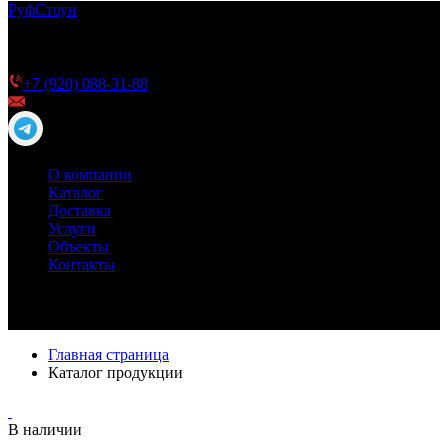
Руф
Стоун
ТПО мембрана РуфСтоун для плоской кровли —
качество и долговечность для Вашей кровли
Телефон для справок
+7 (920) 088-31-88
info@roofstone.ru
О компании
Каталог
Доставка
Услуги
Объекты
Контакты
Главная страница
Каталог продукции
В наличии