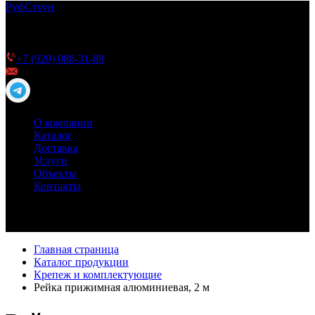
Руф
Стоун
ТПО мембрана РуфСтоун для плоской кровли —
качество и долговечность для Вашей кровли
Телефон для справок
+7 (920) 088-31-88
info@roofstone.ru
О компании
Каталог
Доставка
Услуги
Объекты
Контакты
Главная страница
Каталог продукции
Крепеж и комплектующие
Рейка прижимная алюминиевая, 2 м